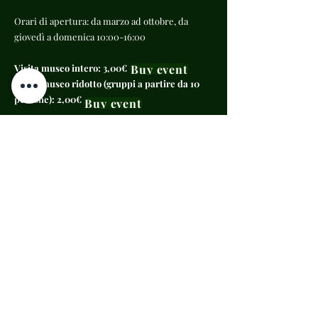
Orari di apertura: da marzo ad ottobre, da
giovedì a domenica 10:00-16:00
Buy event
Visita museo intero: 3,00€
Visita museo ridotto (gruppi a partire da 10
persone): 2,00€
Buy event
Per info e prenotazioni gruppi:
sikalesh.cultura@gmail.com
;
351 8170095
Info e Prenotazioni
Email
:
sikalesh.cultura@gmail.com
​Pec:
sikalesh@pec.it