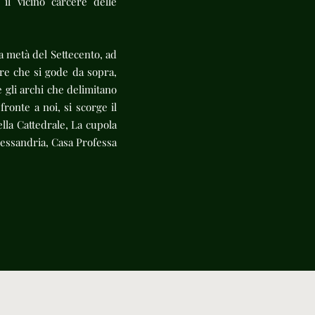
il vicino carcere delle
da metà del Settecento, ad
ere che si gode da sopra,
e gli archi che delimitano
ronte a noi, si scorge il
lla Cattedrale, La cupola
Alessandria, Casa Professa