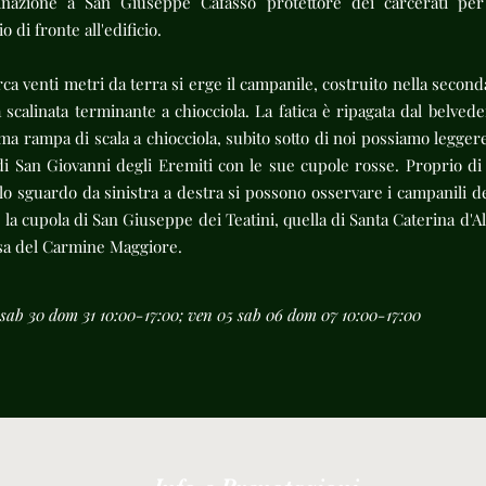
nazione a San Giuseppe Cafasso protettore dei carcerati per 
 di fronte all'edificio.
circa venti metri da terra si erge il campanile, costruito nella secon
scalinata terminante a chiocciola. La fatica è ripagata dal belved
ima rampa di scala a chiocciola, subito sotto di noi possiamo legger
 di San Giovanni degli Eremiti con le sue cupole rosse. Proprio di f
lo sguardo da sinistra a destra si possono osservare i campanili de
 la cupola di San Giuseppe dei Teatini, quella di Santa Caterina d'
iesa del Carmine Maggiore.
sab 30 dom 31 10:00-17:00; ven 05 sab 06 dom 07 10:00-17:00