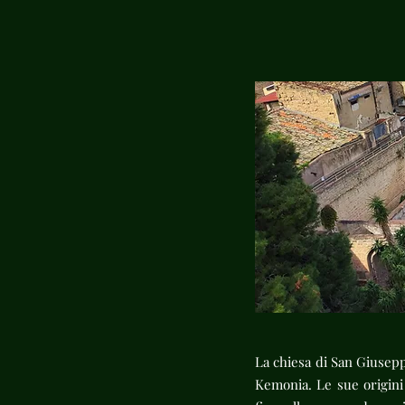
La chiesa di San Giusepp
Kemonia. Le sue origini 