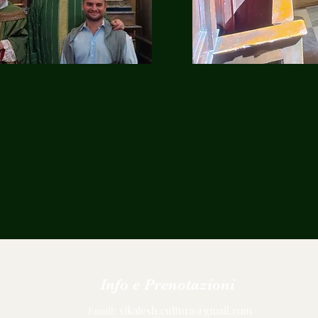
Info e Prenotazioni
:
sikalesh.cultura@gmail.com
Email