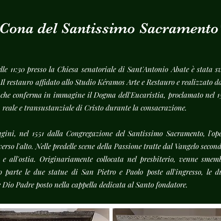
Cona del Santissimo Sacrament
lle 11:30 presso la Chiesa senatoriale di Sant'Antonio Abate è stata s
 restauro affidato allo Studio Kéramos Arte e Restauro e realizzato da
he conferma in immagine il Dogma dell'Eucaristia, proclamato nel 155
 reale e transustanziale di Cristo durante la consacrazione.
ni, nel 1551 dalla Congregazione del Santissimo Sacramento, l'op
verso l'alto. Nelle predelle scene della Passione tratte dal Vangelo seco
 e all'ostia. Originariamente collocata nel presbiterio, venne smemb
 parte le due statue di San Pietro e Paolo poste all'ingresso, le 
e Dio Padre posto nella cappella dedicata al Santo fondatore.